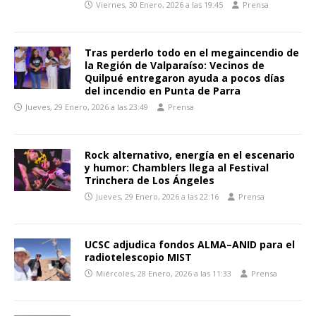
Viernes, 30 Enero, 2026 a las 19:45
Prensa
Tras perderlo todo en el megaincendio de
la Región de Valparaíso: Vecinos de
Quilpué entregaron ayuda a pocos días
del incendio en Punta de Parra
Jueves, 29 Enero, 2026 a las 23:49
Prensa
Rock alternativo, energía en el escenario
y humor: Chamblers llega al Festival
Trinchera de Los Ángeles
Jueves, 29 Enero, 2026 a las 22:16
Prensa
UCSC adjudica fondos ALMA–ANID para el
radiotelescopio MIST
Miércoles, 28 Enero, 2026 a las 11:33
Prensa