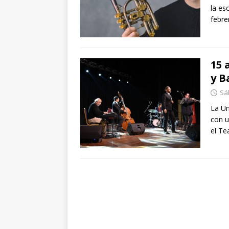
la es
febre
15 
y B
Sá
La Un
con u
el Te