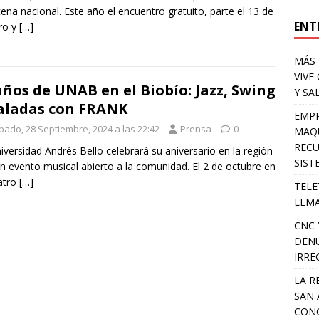
cena nacional. Este año el encuentro gratuito, parte el 13 de
ENT
ro y
[…]
MÁS 
VIVE
años de UNAB en el Biobío: Jazz, Swing
Y SA
aladas con FRANK
EMPR
bado, 28 Septiembre, 2024 a las 22:42
Prensa
0
MAQU
RECU
iversidad Andrés Bello celebrará su aniversario en la región
SIST
n evento musical abierto a la comunidad. El 2 de octubre en
atro
[…]
TELE
LEMA
CNC 
DENU
IRRE
LA R
SAN 
CONC