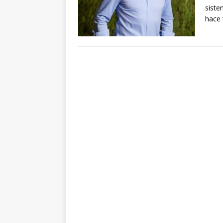
siste
hace 