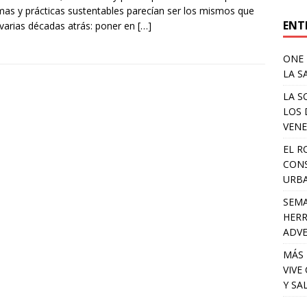
mas y prácticas sustentables parecían ser los mismos que
ENT
varias décadas atrás: poner en
[…]
ONE 
LA S
LA S
LOS 
VENE
EL R
CONS
URB
SEMA
HERR
ADV
MÁS 
VIVE
Y SA