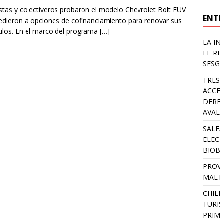
istas y colectiveros probaron el modelo Chevrolet Bolt EUV
ENT
edieron a opciones de cofinanciamiento para renovar sus
ulos. En el marco del programa
[…]
LA I
EL R
SESG
TRES
ACCE
DERE
AVA
SALF
ELEC
BIOB
PROV
MALT
CHIL
TURI
PRIM