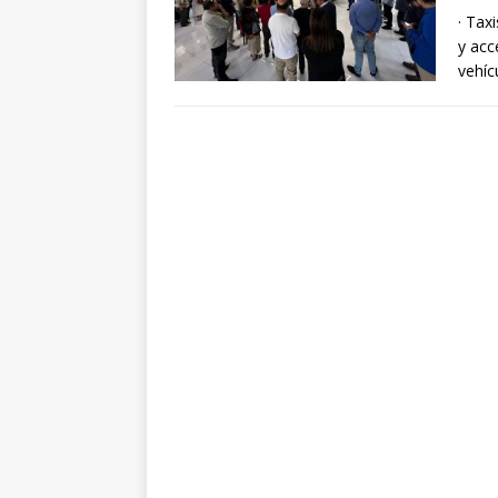
· Tax
y acc
vehíc