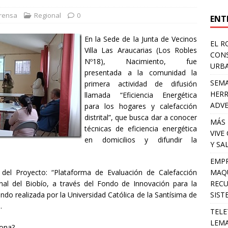
rensa
Regional
0
ENT
En la Sede de la Junta de Vecinos
EL R
Villa Las Araucarias (Los Robles
CONS
Nº18), Nacimiento, fue
URB
presentada a la comunidad la
SEMA
primera actividad de difusión
HERR
llamada “Eficiencia Energética
ADV
para los hogares y calefacción
distrital”, que busca dar a conocer
MÁS 
técnicas de eficiencia energética
VIVE
en domicilios y difundir la
Y SA
EMPR
MAQU
 del Proyecto: “Plataforma de Evaluación de Calefacción
RECU
ional del Biobío, a través del Fondo de Innovación para la
SIST
ndo realizada por la Universidad Católica de la Santísima de
.
TELE
LEMA
iona?