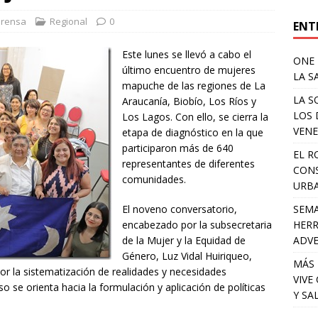
Prensa
Regional
0
ENT
Este lunes se llevó a cabo el
ONE 
último encuentro de mujeres
LA S
mapuche de las regiones de La
LA S
Araucanía, Biobío, Los Ríos y
LOS 
Los Lagos. Con ello, se cierra la
VENE
etapa de diagnóstico en la que
participaron más de 640
EL R
representantes de diferentes
CONS
comunidades.
URB
SEMA
El noveno conversatorio,
HERR
encabezado por la subsecretaria
ADV
de la Mujer y la Equidad de
Género, Luz Vidal Huiriqueo,
MÁS 
or la sistematización de realidades y necesidades
VIVE
 se orienta hacia la formulación y aplicación de políticas
Y SA