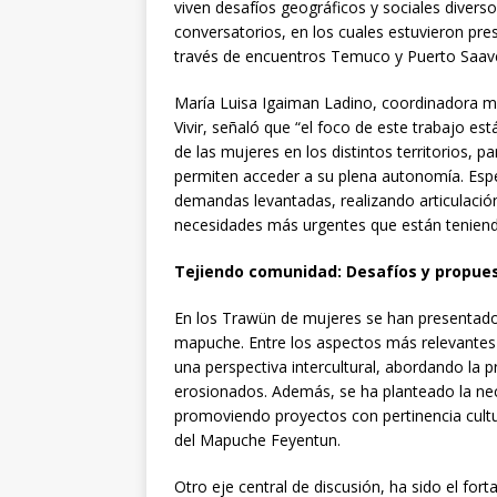
viven desafíos geográficos y sociales diver
conversatorios, en los cuales estuvieron pr
través de encuentros Temuco y Puerto Saav
María Luisa Igaiman Ladino, coordinadora ma
Vivir, señaló que “el foco de este trabajo e
de las mujeres en los distintos territorios, 
permiten acceder a su plena autonomía. Esp
demandas levantadas, realizando articulación
necesidades más urgentes que están tenien
Tejiendo comunidad: Desafíos y propue
En los Trawün de mujeres se han presentado
mapuche. Entre los aspectos más relevantes 
una perspectiva intercultural, abordando la p
erosionados. Además, se ha planteado la nece
promoviendo proyectos con pertinencia cultu
del Mapuche Feyentun.
Otro eje central de discusión, ha sido el fo