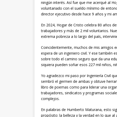
ningún interés. Así fue que me acerqué al H
voluntariado con el sueldo mínimo de entonces
director ejecutivo desde hace 9 años y mi am
En 2024, Hogar de Cristo celebra 80 años de
trabajadores y más de 2 mil voluntarios. Nue
extrema pobreza a lo largo del país, intervin
Coincidentemente, muchos de mis amigos en 
espera de un ingeniero civil. Y ese también es 
sobre todo el camino seguro que da una educa
siquiera pueden soñar esos 227 mil niños, ni
Yo agradezco mi paso por Ingeniería Civil que 
sembró el germen de ambas y obtuve herrami
libro de poemas como para liderar una orga
trabajadores, sindicatos y programas sociale
complejos.
En palabras de Humberto Maturana, esto signi
propósito: la belleza y la verdad en lo que al 