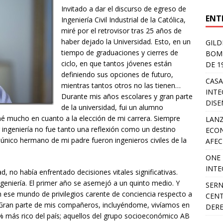
Invitado a dar el discurso de egreso de
ENT
Ingeniería Civil Industrial de la Católica,
miré por el retrovisor tras 25 años de
haber dejado la Universidad. Esto, en un
GILD
tiempo de graduaciones y cierres de
BOMB
ciclo, en que tantos jóvenes están
DE 1
definiendo sus opciones de futuro,
CASA
mientras tantos otros no las tienen…
INTE
Durante mis años escolares y gran parte
DIS
de la universidad, fui un alumno
oné mucho en cuanto a la elección de mi carrera. Siempre
LANZ
 ingeniería no fue tanto una reflexión como un destino
ECON
único hermano de mi padre fueron ingenieros civiles de la
AFEC
ONE 
INTE
, no había enfrentado decisiones vitales significativas.
geniería. El primer año se asemejó a un quinto medio. Y
SERN
en ese mundo de privilegios carente de conciencia respecto a
CENT
al. Gran parte de mis compañeros, incluyéndome, vivíamos en
DER
9% más rico del país; aquellos del grupo socioeconómico AB