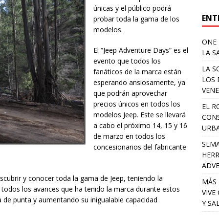
únicas y el público podrá
ENT
probar toda la gama de los
modelos.
ONE 
El “Jeep Adventure Days” es el
LA S
evento que todos los
LA S
fanáticos de la marca están
LOS 
esperando ansiosamente, ya
VENE
que podrán aprovechar
precios únicos en todos los
EL R
modelos Jeep. Este se llevará
CONS
a cabo el próximo 14, 15 y 16
URB
de marzo en todos los
SEMA
concesionarios del fabricante
HERR
ADV
scubrir y conocer toda la gama de Jeep, teniendo la
MÁS 
ar todos los avances que ha tenido la marca durante estos
VIVE
 de punta y aumentando su inigualable capacidad
Y SA