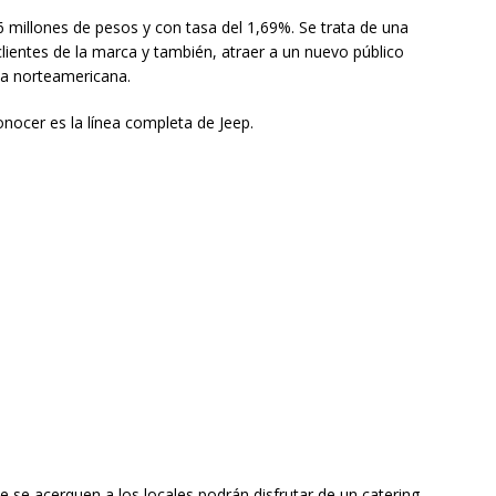
6 millones de pesos y con tasa del 1,69%. Se trata de una
 clientes de la marca y también, atraer a un nuevo público
ca norteamericana.
nocer es la línea completa de Jeep.
e se acerquen a los locales podrán disfrutar de un catering,