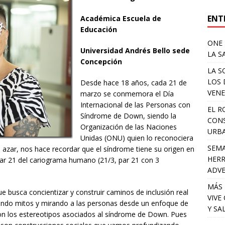
ENT
Académica Escuela de
Educación
ONE 
Universidad Andrés Bello sede
LA S
Concepción
LA S
LOS 
Desde hace 18 años, cada 21 de
VENE
marzo se conmemora el Día
Internacional de las Personas con
EL R
Síndrome de Down, siendo la
CONS
Organización de las Naciones
URB
Unidas (ONU) quien lo reconociera
SEMA
l azar, nos hace recordar que el síndrome tiene su origen en
HERR
ar 21 del cariograma humano (21/3, par 21 con 3
ADV
MÁS 
 busca concientizar y construir caminos de inclusión real
VIVE
bando mitos y mirando a las personas desde un enfoque de
Y SA
on los estereotipos asociados al síndrome de Down. Pues