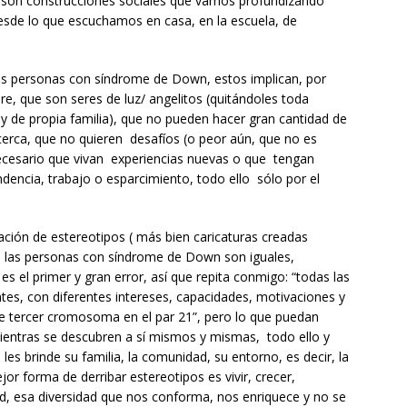
e son construcciones sociales que vamos profundizando
desde lo que escuchamos en casa, en la escuela, de
las personas con síndrome de Down, estos implican, por
e, que son seres de luz/ angelitos (quitándoles toda
y de propia familia), que no pueden hacer gran cantidad de
cerca, que no quieren desafíos (o peor aún, que no es
necesario que vivan experiencias nuevas o que tengan
dencia, trabajo o esparcimiento, todo ello sólo por el
ción de estereotipos ( más bien caricaturas creadas
s las personas con síndrome de Down son iguales,
s el primer y gran error, así que repita conmigo: “todas las
es, con diferentes intereses, capacidades, motivaciones y
e tercer cromosoma en el par 21”, pero lo que puedan
ientras se descubren a sí mismos y mismas, todo ello y
es brinde su familia, la comunidad, su entorno, es decir, la
or forma de derribar estereotipos es vivir, crecer,
dad, esa diversidad que nos conforma, nos enriquece y no se