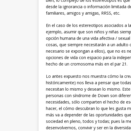
bien, lo complejo de los estereotipos es qu
desde la ignorancia o información limitada 
familiares, amigos y amigas, RRSS, etc.
En el caso de los estereotipos asociados a 
ejemplo, asumir que son niños y niñas siempr
opción humana de una vida afectiva / sexual 
cosas, que siempre necesitarán a un adulto 
necesario se expongan a ellos), que no es 
opciones de vida con espacio para la indepen
hecho de un cromosoma más en el par 21.
Lo antes expuesto nos muestra cómo la crea
históricamente) nos lleva a pensar que toda
necesitan lo mismo y desean lo mismo. Este e
personas con síndrome de Down son diferent
necesidades, sólo comparten el hecho de es
hacer, el cómo descubran lo que les gusta m
más va a depender de las oportunidades que l
sociedad en pleno, todos y todas; pues la mej
desenvolvernos, convivir y ser en la diversi