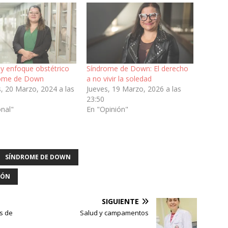
 y enfoque obstétrico
Síndrome de Down: El derecho
rome de Down
a no vivir la soledad
, 20 Marzo, 2024 a las
Jueves, 19 Marzo, 2026 a las
23:50
onal"
En "Opinión"
SÍNDROME DE DOWN
IÓN
SIGUIENTE
s de
Salud y campamentos