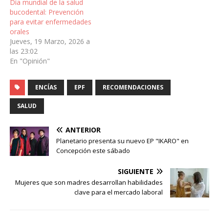
Día mundial de la salud
bucodental: Prevención
para evitar enfermedades
orales
Jueves, 19 Marzo, 2026 a
las 23:02
En "Opinión"
ENCÍAS
EPF
RECOMENDACIONES
SALUD
ANTERIOR
Planetario presenta su nuevo EP "IKARO" en
Concepción este sábado
SIGUIENTE
Mujeres que son madres desarrollan habilidades
clave para el mercado laboral