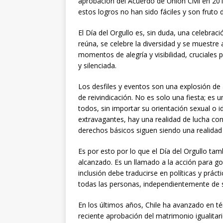
aprobación del Acuerdo de Unión Civil en 201
estos logros no han sido fáciles y son fruto 
El Día del Orgullo es, sin duda, una celebr
reúna, se celebre la diversidad y se muestre
momentos de alegría y visibilidad, cruciale
y silenciada.
Los desfiles y eventos son una explosión de
de reivindicación. No es solo una fiesta; es 
todos, sin importar su orientación sexual o i
extravagantes, hay una realidad de lucha cons
derechos básicos siguen siendo una realida
Es por esto por lo que el Día del Orgullo ta
alcanzado. Es un llamado a la acción para go
inclusión debe traducirse en políticas y prác
todas las personas, independientemente de s
En los últimos años, Chile ha avanzado en 
reciente aprobación del matrimonio igualitari