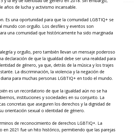
5 y la ley de identidad de género en 2018. Sin embargo,
de años de lucha y activismo incansable.
ación. Es una oportunidad para que la comunidad LGBTIQ+ se
 al mundo con orgullo. Los desfiles y eventos son
s para una comunidad que históricamente ha sido marginada
 alegría y orgullo, pero también llevan un mensaje poderoso
una declaración de que la igualdad debe ser una realidad para
dentidad de género, ya que, detrás de la música y los trajes
tante. La discriminación, la violencia y la negación de
d diaria para muchas personas LGBTIQ+ en todo el mundo.
mbién es un recordatorio de que la igualdad aún no se ha
biernos, instituciones y sociedades en su conjunto. La
ticas concretas que aseguren los derechos y la dignidad de
u orientación sexual o identidad de género.
términos de reconocimiento de derechos LGBTIQ+. La
o en 2021 fue un hito histórico, permitiendo que las parejas