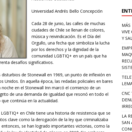
ENT
Universidad Andrés Bello Concepción
Cada 28 de junio, las calles de muchas
MÁS 
ciudades de Chile se llenan de colores,
VIVE
música y reivindicación. Es el Día del
Y SA
Orgullo, una fecha que simboliza la lucha
EMPR
por los derechos y la dignidad de la
MAQU
comunidad LGBTIQ+ en un país que ha
RECU
enta desafíos significativos.
SIST
s disturbios de Stonewall en 1969, un punto de inflexión en
TELE
 Unidos. En aquella época, las redadas policiales en bares
LEMA
a noche en el Stonewall Inn marcó el comienzo de un
CNC 
 grito de una demanda de igualdad que resonó en todo el
DENU
que continúa en la actualidad.
IRRE
LGBTIQ+ en Chile tiene una historia de resistencia que se
LA R
s clave como la derogación de la ley que criminalizaba
SAN 
entonces, se han logrado importantes victorias, como la
CONC