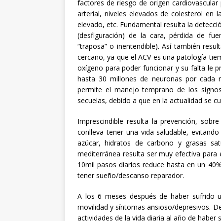
factores de riesgo de origen cardiovascular 
arterial, niveles elevados de colesterol en l
elevado, etc. Fundamental resulta la detecció
(desfiguración) de la cara, pérdida de fue
“traposa” o inentendible). Así también resul
cercano, ya que el ACV es una patología tie
oxígeno para poder funcionar y su falta le
hasta 30 millones de neuronas por cada m
permite el manejo temprano de los signos
secuelas, debido a que en la actualidad se 
Imprescindible resulta la prevención, sobre
conlleva tener una vida saludable, evitand
azúcar, hidratos de carbono y grasas sat
mediterránea resulta ser muy efectiva para 
10mil pasos diarios reduce hasta en un 40%
tener sueño/descanso reparador.
A los 6 meses después de haber sufrido 
movilidad y síntomas ansioso/depresivos. D
actividades de la vida diaria al año de haber 