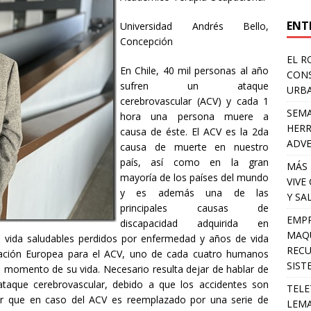
ENT
Universidad Andrés Bello,
Concepción
EL R
En Chile, 40 mil personas al año
CONS
sufren un ataque
URB
cerebrovascular (ACV) y cada 1
SEMA
hora una persona muere a
HERR
causa de éste. El ACV es la 2da
ADV
causa de muerte en nuestro
país, así como en la gran
MÁS 
mayoría de los países del mundo
VIVE
y es además una de las
Y SA
principales causas de
EMPR
discapacidad adquirida en
MAQU
 vida saludables perdidos por enfermedad y años de vida
RECU
ización Europea para el ACV, uno de cada cuatro humanos
SIST
 momento de su vida. Necesario resulta dejar de hablar de
ataque cerebrovascular, debido a que los accidentes son
TELE
zar que en caso del ACV es reemplazado por una serie de
LEMA