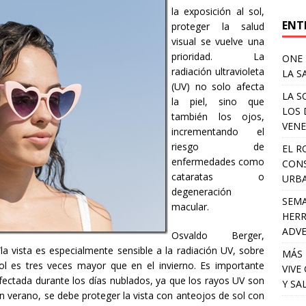
la exposición al sol,
ENT
proteger la salud
visual se vuelve una
prioridad. La
ONE 
radiación ultravioleta
LA S
(UV) no solo afecta
LA S
la piel, sino que
LOS 
también los ojos,
VENE
incrementando el
riesgo de
EL R
enfermedades como
CONS
cataratas o
URB
degeneración
SEMA
macular.
HERR
ADV
Osvaldo Berger,
la vista es especialmente sensible a la radiación UV, sobre
MÁS 
ol es tres veces mayor que en el invierno. Es importante
VIVE
fectada durante los días nublados, ya que los rayos UV son
Y SA
en verano, se debe proteger la vista con anteojos de sol con