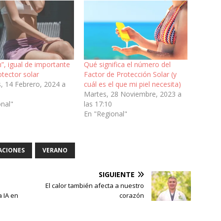
n”, igual de importante
Qué significa el número del
otector solar
Factor de Protección Solar (y
, 14 Febrero, 2024 a
cuál es el que mi piel necesita)
Martes, 28 Noviembre, 2023 a
onal"
las 17:10
En "Regional"
ACIONES
VERANO
SIGUIENTE
El calor también afecta a nuestro
a IA en
corazón