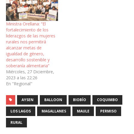
Ministra Orellana: “El
fortalecimiento de los
liderazgos de las mujeres
rurales nos permitirá
alcanzar metas de
igualdad de género,
desarrollo sostenible y
soberanía alimentaria”
Miércoles, 27 Diciembre,
2023 a las 22:26
En "Regional"
AYSEN
BALLOON
BIOBÍO
COQUIMBO
LOS LAGOS
MAGALLANES
MAULE
PERMISO
RURAL