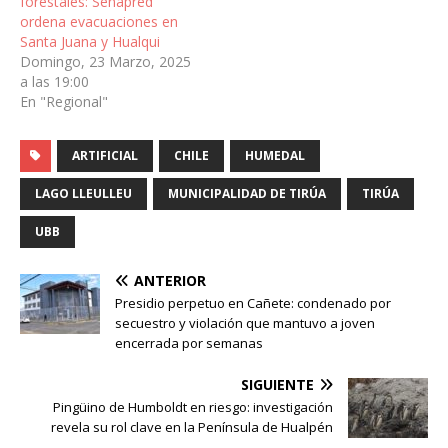
forestales: Senapred
ordena evacuaciones en
Santa Juana y Hualqui
Domingo, 23 Marzo, 2025
a las 19:00
En "Regional"
ARTIFICIAL
CHILE
HUMEDAL
LAGO LLEULLEU
MUNICIPALIDAD DE TIRÚA
TIRÚA
UBB
ANTERIOR
Presidio perpetuo en Cañete: condenado por
secuestro y violación que mantuvo a joven
encerrada por semanas
SIGUIENTE
Pingüino de Humboldt en riesgo: investigación
revela su rol clave en la Península de Hualpén