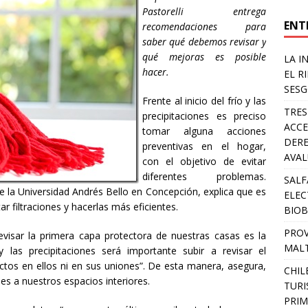
Pastorelli entrega
ENT
recomendaciones para
saber qué debemos revisar y
qué mejoras es posible
LA I
hacer.
EL R
SESG
Frente al inicio del frío y las
TRES
precipitaciones es preciso
ACCE
tomar alguna acciones
DERE
preventivas en el hogar,
AVA
con el objetivo de evitar
diferentes problemas.
SALF
 de la Universidad Andrés Bello en Concepción, explica que es
ELEC
tar filtraciones y hacerlas más eficientes.
BIOB
PROV
revisar la primera capa protectora de nuestras casas es la
MALT
 las precipitaciones será importante subir a revisar el
ctos en ellos ni en sus uniones”. De esta manera, asegura,
CHIL
es a nuestros espacios interiores.
TURI
PRIM