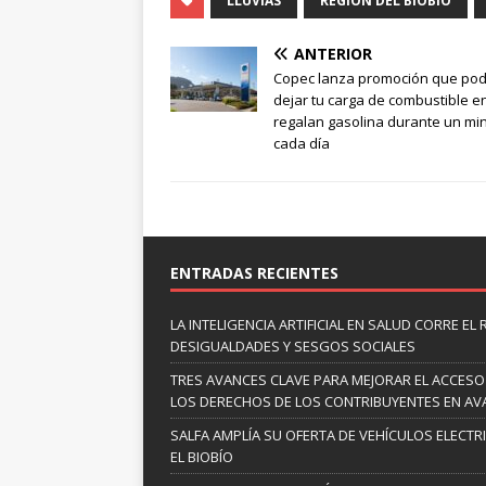
LLUVIAS
REGIÓN DEL BIOBÍO
ANTERIOR
Copec lanza promoción que pod
dejar tu carga de combustible en
regalan gasolina durante un mi
cada día
ENTRADAS RECIENTES
LA INTELIGENCIA ARTIFICIAL EN SALUD CORRE EL
DESIGUALDADES Y SESGOS SOCIALES
TRES AVANCES CLAVE PARA MEJORAR EL ACCESO
LOS DERECHOS DE LOS CONTRIBUYENTES EN A
SALFA AMPLÍA SU OFERTA DE VEHÍCULOS ELECTR
EL BIOBÍO