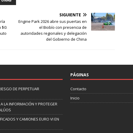
UNAB
SIGUIENTE
ría
Engine Park 2026 abre sus puertas en
 $0:
el Biobío con presencia de
nuto
autoridades regionales y delegación
del Gobierno de China
PÁGINAS
 RIESGO DE PERPETUAR
Contacto
Inicio
 A LA INFORMACIÓN Y PROTEGER
VALÚOS
IFICADOS Y CAMIONES EURO VI EN