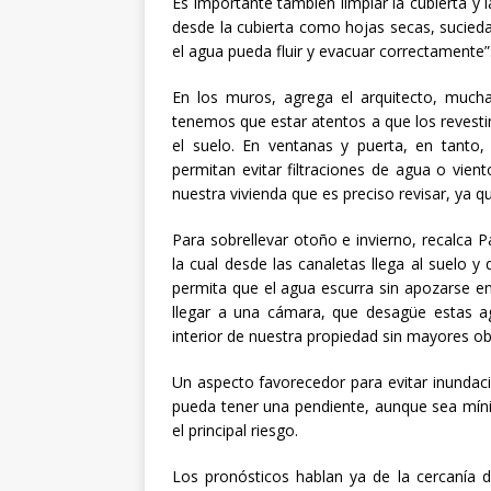
Es importante también limpiar la cubierta y 
desde la cubierta como hojas secas, suciedad
el agua pueda fluir y evacuar correctamente”
En los muros, agrega el arquitecto, mucha
tenemos que estar atentos a que los revesti
el suelo. En ventanas y puerta, en tanto,
permitan evitar filtraciones de agua o vien
nuestra vivienda que es preciso revisar, ya qu
Para sobrellevar otoño e invierno, recalca Pa
la cual desde las canaletas llega al suelo 
permita que el agua escurra sin apozarse en e
llegar a una cámara, que desagüe estas ag
interior de nuestra propiedad sin mayores ob
Un aspecto favorecedor para evitar inundaci
pueda tener una pendiente, aunque sea mínim
el principal riesgo.
Los pronósticos hablan ya de la cercanía de