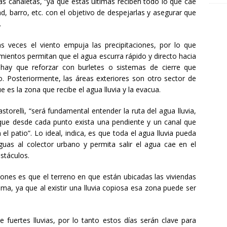
las canaletas, “ya que estas últimas reciben todo lo que cae
, barro, etc. con el objetivo de despejarlas y asegurar que
.
s veces el viento empuja las precipitaciones, por lo que
mientos permitan que el agua escurra rápido y directo hacia
 hay que reforzar con burletes o sistemas de cierre que
to. Posteriormente, las áreas exteriores son otro sector de
e es la zona que recibe el agua lluvia y la evacua.
storelli, “será fundamental entender la ruta del agua lluvia,
y que desde cada punto exista una pendiente y un canal que
l patio”. Lo ideal, indica, es que toda el agua lluvia pueda
uas al colector urbano y permita salir el agua cae en el
stáculos.
ones es que el terreno en que están ubicadas las viviendas
a, ya que al existir una lluvia copiosa esa zona puede ser
 fuertes lluvias, por lo tanto estos días serán clave para