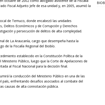
 en octubre de 2002 como abogado asistente de la Fiscalía
BIOB
do Fiscal Adjunto Jefe de esa unidad y, en 2005, asumió la
a Local de Temuco, donde encabezó las unidades
tos, Delitos Económicos y de Corrupción y Derechos
tigación y persecución de delitos de alta complejidad.
nal de La Araucanía, cargo que desempeña hasta la
go de la Fiscalía Regional del Biobío.
dimiento establecido en la Constitución Política de la
l Ministerio Público, luego que la Corte de Apelaciones de
ada al Fiscal Nacional para la decisión final.
irá la conducción del Ministerio Público en una de las
el país, enfrentando desafíos asociados al combate del
ras causas de alta connotación pública.