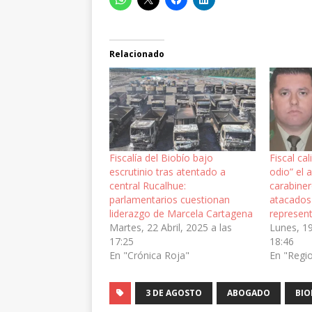
Relacionado
Fiscalía del Biobío bajo
Fiscal ca
escrutinio tras atentado a
odio” el 
central Rucalhue:
carabine
parlamentarios cuestionan
atacados
liderazgo de Marcela Cartagena
represen
Martes, 22 Abril, 2025 a las
Lunes, 19
17:25
18:46
En "Crónica Roja"
En "Regi
3 DE AGOSTO
ABOGADO
BIO