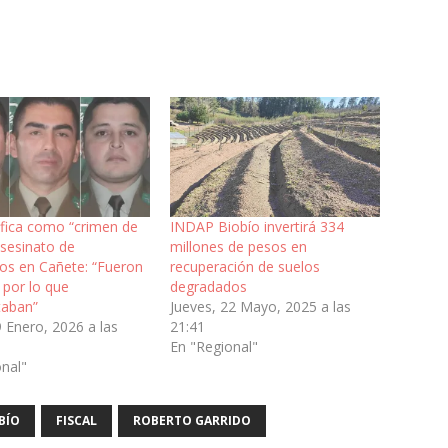
lifica como “crimen de
INDAP Biobío invertirá 334
asesinato de
millones de pesos en
ros en Cañete: “Fueron
recuperación de suelos
 por lo que
degradados
taban”
Jueves, 22 Mayo, 2025 a las
 Enero, 2026 a las
21:41
En "Regional"
onal"
BÍO
FISCAL
ROBERTO GARRIDO