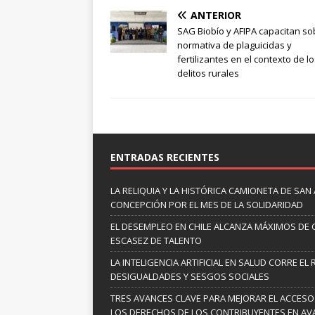
ANTERIOR
SAG Biobío y AFIPA capacitan so
normativa de plaguicidas y
fertilizantes en el contexto de l
delitos rurales
ENTRADAS RECIENTES
LA RELIQUIA Y LA HISTÓRICA CAMIONETA DE SA
CONCEPCIÓN POR EL MES DE LA SOLIDARIDAD
EL DESEMPLEO EN CHILE ALCANZA MÁXIMOS DE 
ESCASEZ DE TALENTO
LA INTELIGENCIA ARTIFICIAL EN SALUD CORRE EL
DESIGUALDADES Y SESGOS SOCIALES
TRES AVANCES CLAVE PARA MEJORAR EL ACCESO
LOS DERECHOS DE LOS CONTRIBUYENTES EN A