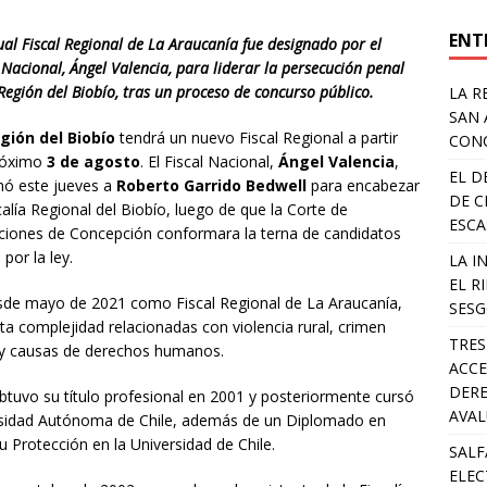
ENT
ual Fiscal Regional de La Araucanía fue designado por el
 Nacional, Ángel Valencia, para liderar la persecución penal
Región del Biobío, tras un proceso de concurso público.
LA R
SAN 
gión del Biobío
tendrá un nuevo Fiscal Regional a partir
CONC
róximo
3 de agosto
. El Fiscal Nacional,
Ángel Valencia
,
EL D
nó este jueves a
Roberto Garrido Bedwell
para encabezar
DE C
calía Regional del Biobío, luego de que la Corte de
ESCA
ciones de Concepción conformara la terna de candidatos
por la ley.
LA I
EL R
esde mayo de 2021 como Fiscal Regional de La Araucanía,
SESG
lta complejidad relacionadas con violencia rural, crimen
TRES
 y causas de derechos humanos.
ACCE
DERE
tuvo su título profesional en 2001 y posteriormente cursó
AVA
ersidad Autónoma de Chile, además de un Diplomado en
 Protección en la Universidad de Chile.
SALF
ELEC