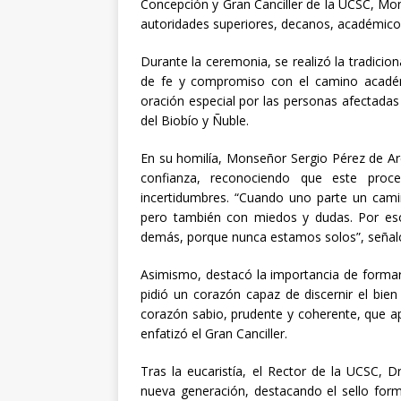
Concepción y Gran Canciller de la UCSC, Mo
autoridades superiores, decanos, académicos
Durante la ceremonia, se realizó la tradicio
de fe y compromiso con el camino académi
oración especial por las personas afectadas
del Biobío y Ñuble.
En su homilía, Monseñor Sergio Pérez de Arc
confianza, reconociendo que este pro
incertidumbres. “Cuando uno parte un cami
pero también con miedos y dudas. Por eso 
demás, porque nunca estamos solos”, señal
Asimismo, destacó la importancia de formar 
pidió un corazón capaz de discernir el bie
corazón sabio, prudente y coherente, que ap
enfatizó el Gran Canciller.
Tras la eucaristía, el Rector de la UCSC, D
nueva generación, destacando el sello form