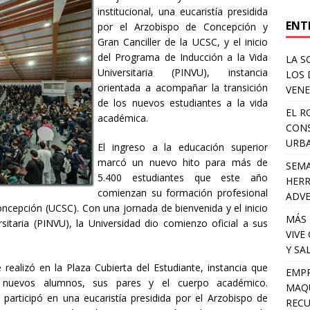
institucional, una eucaristía presidida
ENT
por el Arzobispo de Concepción y
Gran Canciller de la UCSC, y el inicio
del Programa de Inducción a la Vida
LA S
Universitaria (PINVU), instancia
LOS 
orientada a acompañar la transición
VENE
de los nuevos estudiantes a la vida
EL R
académica.
CONS
URB
El ingreso a la educación superior
marcó un nuevo hito para más de
SEMA
5.400 estudiantes que este año
HERR
comienzan su formación profesional
ADV
oncepción (UCSC). Con una jornada de bienvenida y el inicio
MÁS 
sitaria (PINVU), la Universidad dio comienzo oficial a sus
VIVE
Y SA
realizó en la Plaza Cubierta del Estudiante, instancia que
EMPR
s nuevos alumnos, sus pares y el cuerpo académico.
MAQU
 participó en una eucaristía presidida por el Arzobispo de
RECU